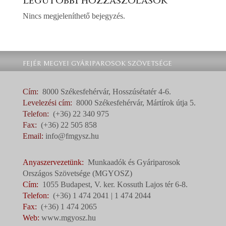
Legutóbbi hozzászólások
Nincs megjeleníthető bejegyzés.
FEJÉR MEGYEI GYÁRIPAROSOK SZÖVETSÉGE
Cím:
8000 Székesfehérvár, Hosszúsétatér 4-6.
Levelezési cím:
8000 Székesfehérvár, Mártírok útja 5.
Telefon:
(+36) 22 340 975
Fax:
(+36) 22 505 858
Email:
info@fmgysz.hu
Anyaszervezetünk:
Munkaadók és Gyáriparosok
Országos Szövetsége (MGYOSZ)
Cím:
1055 Budapest, V. ker. Kossuth Lajos tér 6-8.
Telefon:
(+36) 1 474 2041 | 1 474 2044
Fax:
(+36) 1 474 2065
Web:
www.mgyosz.hu