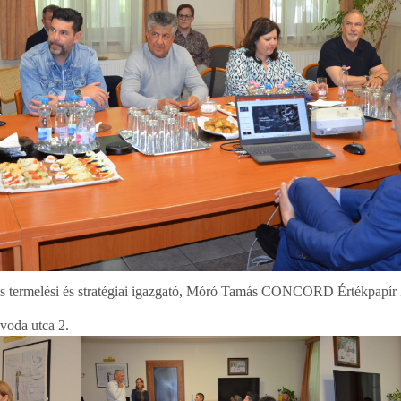
s termelési és stratégiai igazgató, Móró Tamás CONCORD Értékpapír Z
voda utca 2.