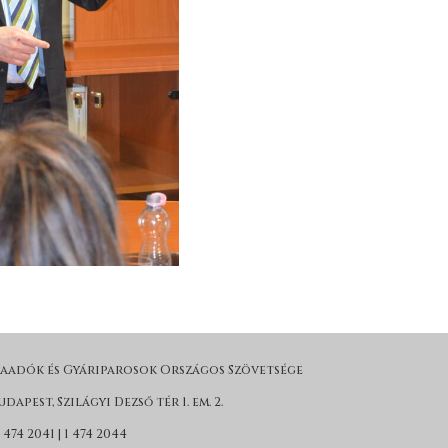
adók és Gyáriparosok Országos Szövetsége
udapest, Szilágyi Dezső tér 1. em. 2.
 474 2041 | 1 474 2044