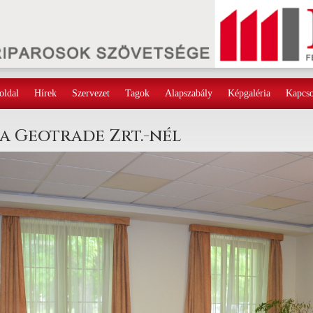
oldal
Hírek
Szervezet
Tagok
Alapszabály
Képgaléria
Kapcso
a Geotrade Zrt.-nél