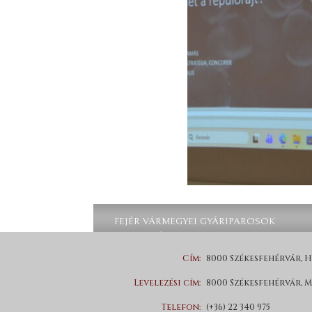
FEJÉR VÁRMEGYEI GYÁRIPAROSOK
SZÖVETSÉGE
Cím:
8000 Székesfehérvár, H
Levelezési cím:
8000 Székesfehérvár, M
Telefon:
(+36) 22 340 975