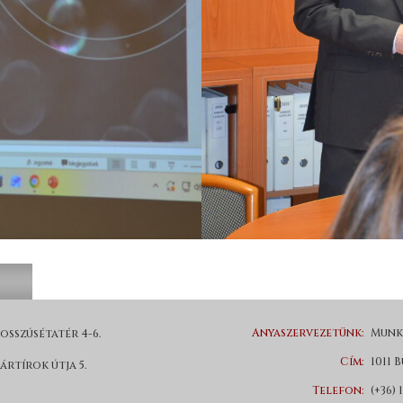
Anyaszervezetünk:
Munka
osszúsétatér 4-6.
Cím:
1011 B
ártírok útja 5.
Telefon:
(+36) 1