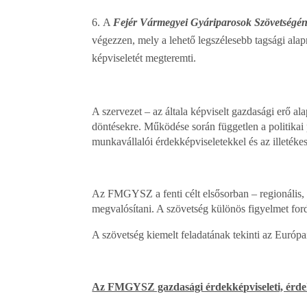
A
Fejér Vármegyei Gyáriparosok Szövetségé
végezzen, mely a lehető legszélesebb tagsági a
képviseletét megteremti.
A szervezet – az általa képviselt gazdasági erő ala
döntésekre. Működése során független a politikai
munkavállalói érdekképviseletekkel és az illetéke
Az FMGYSZ a fenti célt elsősorban – regionális, 
megvalósítani. A szövetség különös figyelmet ford
A szövetség kiemelt feladatának tekinti az Európa
Az FMGYSZ gazdasági érdekképviseleti, érdekv