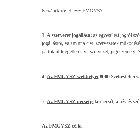
Nevének rövidítése: FMGYSZ
A szervezet jogállása:
az egyesülési jogról szó
jogállásról, valamint a civil szervezetek működé
pártoktól független civil szervezet, jogi személy
Az FMGYSZ székhelye:
8000 Székesfehérvá
Az FMGYSZ pecsétje
körpecsét, a név és szé
Az FMGYSZ célja