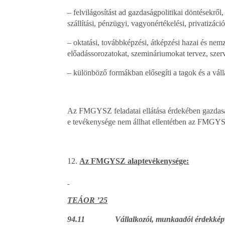
– felvilágosítást ad gazdaságpolitikai döntésekről
szállítási, pénzügyi, vagyonértékelési, privatizác
– oktatási, továbbképzési, átképzési hazai és nem
előadássorozatokat, szemináriumokat tervez, szer
– különböző formákban elősegíti a tagok és a vál
Az FMGYSZ feladatai ellátása érdekében gazdasági t
e tevékenysége nem állhat ellentétben az FMGYSZ
Az FMGYSZ alaptevékenysége:
TEÁOR ’25
94.11 Vállalkozói, munkaadói érdekképvi