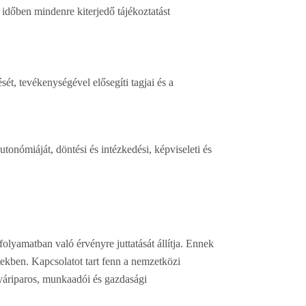
időben mindenre kiterjedő tájékoztatást
, tevékenységével elősegíti tagjai és a
nómiáját, döntési és intézkedési, képviseleti és
yamatban való érvényre juttatását állítja. Ennek
tekben. Kapcsolatot tart fenn a nemzetközi
yáriparos, munkaadói és gazdasági