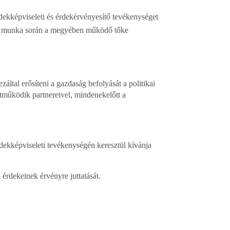
rdekképviseleti és érdekérvényesítő tevékenységet
s e munka során a megyében működő tőke
záltal erősíteni a gazdaság befolyását a politikai
tműködik partnereivel, mindenekelőtt a
dekképviseleti tevékenységén keresztül kívánja
érdekeinek érvényre juttatását.