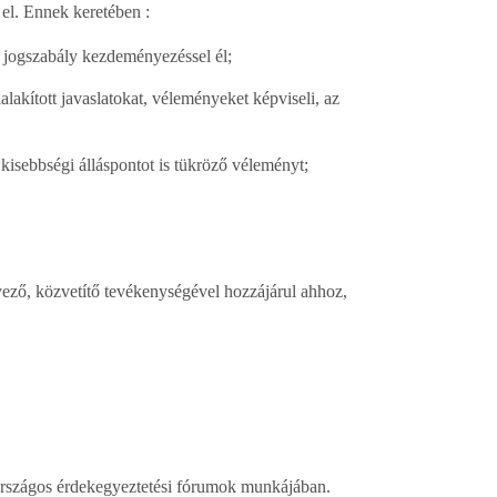
el. Ennek keretében :
t jogszabály kezdeményezéssel él;
ialakított javaslatokat, véleményeket képviseli, az
 kisebbségi álláspontot is tükröző véleményt;
nyező, közvetítő tevékenységével hozzájárul ahhoz,
 országos érdekegyeztetési fórumok munkájában.