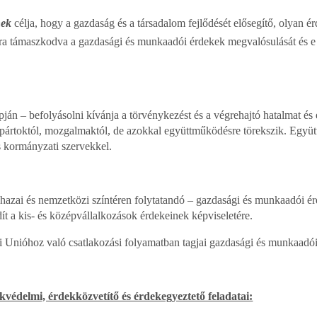
nek
célja, hogy a gazdaság és a társadalom fejlődését elősegítő, olyan é
lapra támaszkodva a gazdasági és munkaadói érdekek megvalósulását é
pján – befolyásolni kívánja a törvénykezést és a végrehajtó hatalmat és e
 pártoktól, mozgalmaktól, de azokkal együttműködésre törekszik. Együt
s kormányzati szervekkel.
hazai és nemzetközi színtéren folytatandó – gazdasági és munkaadói ér
ít a kis- és középvállalkozások érdekeinek képviseletére.
i Unióhoz való csatlakozási folyamatban tagjai gazdasági és munkaadói 
édelmi, érdekközvetítő és érdekegyeztető feladatai: