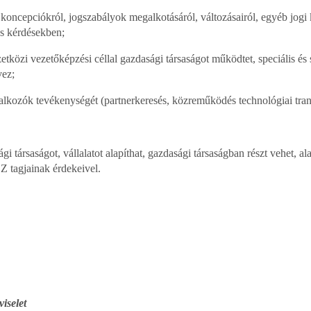
, koncepciókról, jogszabályok megalkotásáról, változásairól, egyéb jogi
iós kérdésekben;
zetközi vezetőképzési céllal gazdasági társaságot működtet, speciális é
vez;
lalkozók tevékenységét (partnerkeresés, közreműködés technológiai tran
ársaságot, vállalatot alapíthat, gazdasági társaságban részt vehet, alap
 tagjainak érdekeivel.
selet