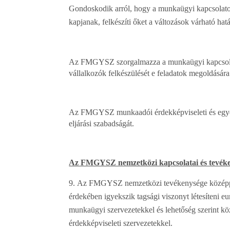
Gondoskodik arról, hogy a munkaügyi kapcsolatokr
kapjanak, felkészíti őket a változások várható hatá
Az FMGYSZ szorgalmazza a munkaügyi kapcsolatok 
vállalkozók felkészülését e feladatok megoldására
Az FMGYSZ munkaadói érdekképviseleti és egyéb te
eljárási szabadságát.
Az FMGYSZ nemzetközi kapcsolatai és tevék
Az FMGYSZ nemzetközi tevékenysége középpontj
érdekében igyekszik tagsági viszonyt létesíteni 
munkaügyi szervezetekkel és lehetőség szerint 
érdekképviseleti szervezetekkel.