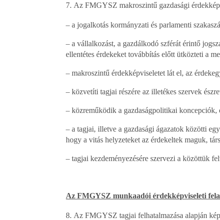
Az FMGYSZ makroszintű gazdasági érdekképvisel
– a jogalkotás kormányzati és parlamenti szakasz
– a vállalkozást, a gazdálkodó szférát érintő jogsz
ellentétes érdekeket továbbítás előtt ütközteti a 
– makroszintű érdekképviseletet lát el, az érdekeg
– közvetíti tagjai részére az illetékes szervek észre
– közreműködik a gazdaságpolitikai koncepciók, e
– a tagjai, illetve a gazdasági ágazatok közötti 
hogy a vitás helyzeteket az érdekeltek maguk, tár
– tagjai kezdeményezésére szervezi a közöttük fel
Az FMGYSZ munkaadói érdekképviseleti fela
Az FMGYSZ tagjai felhatalmazása alapján képvi