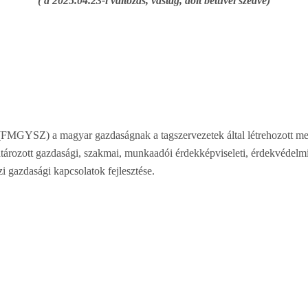
( a 2025.04.23-i változás, vastag, dőlt betűvel szedve)
FMGYSZ) a magyar gazdaságnak a tagszervezetek által létrehozott me
atározott gazdasági, szakmai, munkaadói érdekképviseleti, érdekvédelm
i gazdasági kapcsolatok fejlesztése.