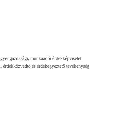
gyei gazdasági, munkaadói érdekképviseleti
i, érdekközvetítő és érdekegyeztető tevékenység