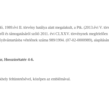
ló, 1989.évi II. törvény hatálya alatt megalakult, a Ptk. (2013.évi V. tö
séről és támogatásáról szóló 2011. évi CLXXV. törvénynek megfelelően 
. Nyilvántartásba vételének száma 989/1994. (07-02-0000989), alapításá
r, Hosszúsétatér 4-6.
khely feltüntetésével, középen az emblémával.