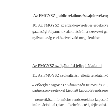
Az FMGYSZ public relations és sajtótevéken
Az FMGYSZ az érdekképviselet és érdekérvényes
gazdasági folyamatok alakulásáról, a szervezet g
nyilvánosság eszközeivel való megjelenítését.
Az FMGYSZ szolgáltatási jellegű feladatai
Az FMGYSZ szolgáltatási jellegű feladatai k
– elősegíti a tagok és a vállalkozók belföldi és k
partnerszervezetekkel kiépített kapcsolatrendszere
– nemzetközi információs rendszerekhez kapcsolód
információkkal (piaci, tőkebefektetési, fejlesztési