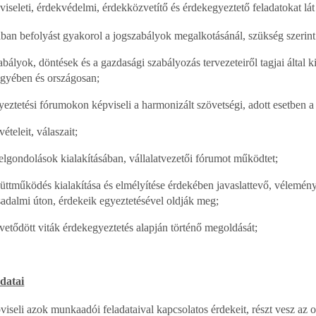
eti, érdekvédelmi, érdekközvetítő és érdekegyeztető feladatokat lát 
ában befolyást gyakorol a jogszabályok megalkotásánál, szükség szerin
abályok, döntések és a gazdasági szabályozás tervezeteiről tagjai által k
megyében és országosan;
yeztetési fórumokon képviseli a harmonizált szövetségi, adott esetben a
vételeit, válaszait;
lgondolások kialakításában, vállalatvezetői fórumot működtet;
együttműködés kialakítása és elmélyítése érdekében javaslattevő, vélemé
sadalmi úton, érdekeik egyeztetésével oldják meg;
vetődött viták érdekegyeztetés alapján történő megoldását;
datai
seli azok munkaadói feladataival kapcsolatos érdekeit, részt vesz az