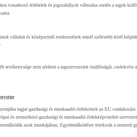
a vonatkozó feltételek és jogszabályok változása esetén a tagok kellő 
saira.
vállalati és középszintű rendszerének minél szélesebb körű kiépülését
.
vékenysége nem sértheti a tagszervezetek önállóságát, cselekvési auto
enysége
ába tagjai gazdasági és munkaadói érdekeinek az EU csatlakozási fol
európai és nemzetközi gazdasági és munkaadói érdekképviseleti szerveze
közreműködik azok munkájában. Együttműködésre törekszik a nemzeti g