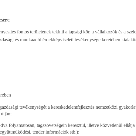
ysége
ítés fontos területének tekinti a tagsági kör, a vállalkozók és a szél
azdasági és munkaadói érdekképviseleti tevékenysége keretében kialakít
örében
ülgazdasági tevékenységét a kereskedelemfejlesztés nemzetközi gyakorlat
 útján;
va folyamatosan, tagszövetségein keresztül, illetve közvetlenül ellátj
, együttműködési, tender információk stb.);