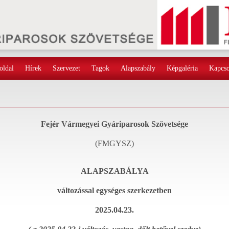
oldal
Hírek
Szervezet
Tagok
Alapszabály
Képgaléria
Kapcso
Fejér Vármegyei Gyáriparosok Szövetsége
(FMGYSZ)
ALAPSZABÁLYA
változással egységes szerkezetben
2025.04.23.