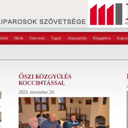
oldal
Hírek
Szervezet
Tagok
Alapszabály
Képgaléria
Kapcso
Őszi közgyűlés
koccintással
2023. november 29.