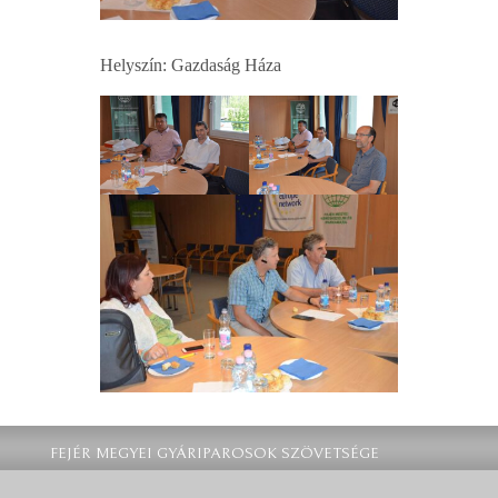
Helyszín: Gazdaság Háza
FEJÉR MEGYEI GYÁRIPAROSOK SZÖVETSÉGE