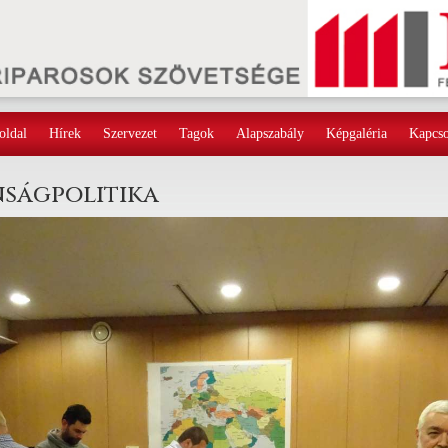
oldal
Hírek
Szervezet
Tagok
Alapszabály
Képgaléria
Kapcso
nságpolitika