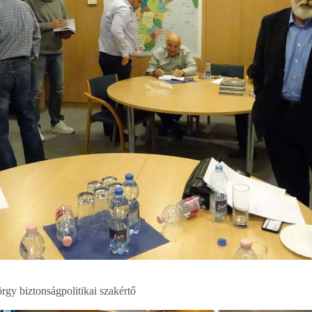
gy biztonságpolitikai szakértő