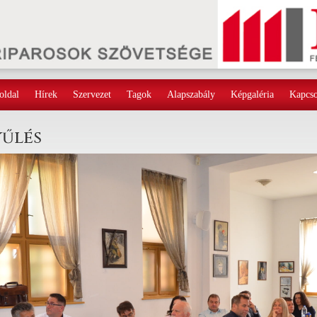
oldal
Hírek
Szervezet
Tagok
Alapszabály
Képgaléria
Kapcso
yűlés