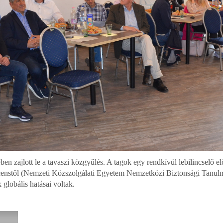
 zajlott le a tavaszi közgyűlés. A tagok egy rendkívül lebilincselő elő
censtől (Nemzeti Közszolgálati Egyetem Nemzetközi Biztonsági Tanu
globális hatásai voltak.