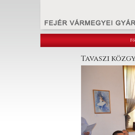
Fő
Tavaszi közg