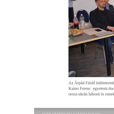
Az Árpád Fürdő különtermében
Kaiser Ferenc egyetemi do
orosz-ukrán háború és ennek 