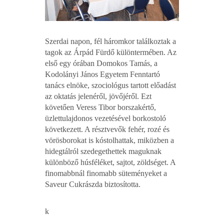
Szerdai napon, fél háromkor találkoztak a
tagok az Árpád Fürdő különtermében. Az
első egy órában Domokos Tamás, a
Kodolányi János Egyetem Fenntartó
tanács elnöke, szociológus tartott előadást
az oktatás jelenéről, jövőjéről. Ezt
követően Veress Tibor borszakértő,
üzlettulajdonos vezetésével borkostoló
következett. A résztvevők fehér, rozé és
vörösborokat is kóstolhattak, miközben a
hidegtálról szedegethettek maguknak
különböző húsféléket, sajtot, zöldséget. A
finomabbnál finomabb süteményeket a
Saveur Cukrászda biztosította.
k