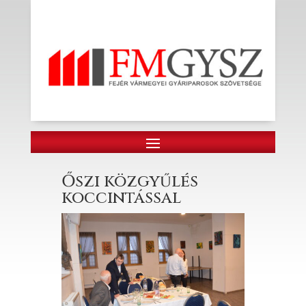
Őszi közgyűlés
koccintással