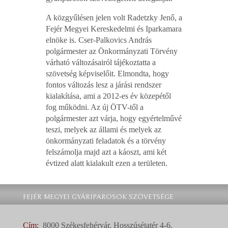
A közgyűlésen jelen volt Radetzky Jenő, a
Fejér Megyei Kereskedelmi és Iparkamara
elnöke is. Cser-Palkovics András
polgármester az Önkormányzati Törvény
várható változásairól tájékoztatta a
szövetség képviselőit. Elmondta, hogy
fontos változás lesz a járási rendszer
kialakítása, ami a 2012-es év közepétől
fog működni. Az új ÖTV-től a
polgármester azt várja, hogy egyértelművé
teszi, melyek az állami és melyek az
önkormányzati feladatok és a törvény
felszámolja majd azt a káoszt, ami két
évtized alatt kialakult ezen a területen.
FEJÉR MEGYEI GYÁRIPAROSOK SZÖVETSÉGE
Cím:
8000 Székesfehérvár, Hosszúsétatér 4-6.