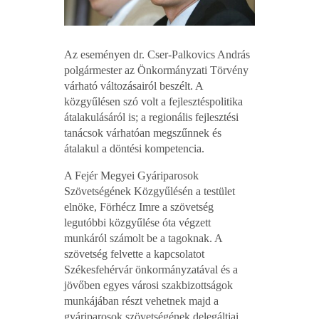
Az eseményen dr. Cser-Palkovics András
polgármester az Önkormányzati Törvény
várható változásairól beszélt. A
közgyűlésen szó volt a fejlesztéspolitika
átalakulásáról is; a regionális fejlesztési
tanácsok várhatóan megszűnnek és
átalakul a döntési kompetencia.
A Fejér Megyei Gyáriparosok
Szövetségének Közgyűlésén a testület
elnöke, Förhécz Imre a szövetség
legutóbbi közgyűlése óta végzett
munkáról számolt be a tagoknak. A
szövetség felvette a kapcsolatot
Székesfehérvár önkormányzatával és a
jövőben egyes városi szakbizottságok
munkájában részt vehetnek majd a
gyáriparosok szövetségének delegáltjai.