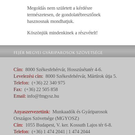
Megoldás nem született a kérdésre
természetesen, de gondolatébresztőnek
hasznosnak mondhatjuk.
Köszönjük mindenkinek a részvételt!
FEJÉR MEGYEI GYÁRIPAROSOK SZÖVETSÉGE
Cím:
8000 Székesfehérvár, Hosszúsétatér 4-6.
Levelezési cím:
8000 Székesfehérvár, Mártírok útja 5.
Telefon:
(+36) 22 340 975
Fax:
(+36) 22 505 858
Email:
info@fmgysz.hu
Anyaszervezetünk:
Munkaadók és Gyáriparosok
Országos Szövetsége (MGYOSZ)
Cím:
1055 Budapest, V. ker. Kossuth Lajos tér 6-8.
Telefon:
(+36) 1 474 2041 | 1 474 2044