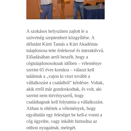
A szokásos helyszínen zajlott le a
szövetség szeptemberi közgyűlése. A
délutánt Kürti Tamás a Kürt Akadémia
tulajdonosa tette érdekessé és interaktívvá.
Előadásában arról beszélt, hogy a
cégtulajdonosoknak időben – véleménye
szerint 65 éves korukra – választ kell
találniuk a „vajon ki viszi tovább a
vállalkozást a családból” kérdésre. Voltak,
akik erről már gondoskodtak, és volt, aki
szerint nem törvényszerű, hogy
családtagnak kell folytatnia a vállalkozást.
Abban is eltértek a vélemények, hogy
egyáltalán egy feleséget be kell-e vonni a
cég ügyeibe, vagy inkább biztosítsa az
otthon nyugalmát, melegét.